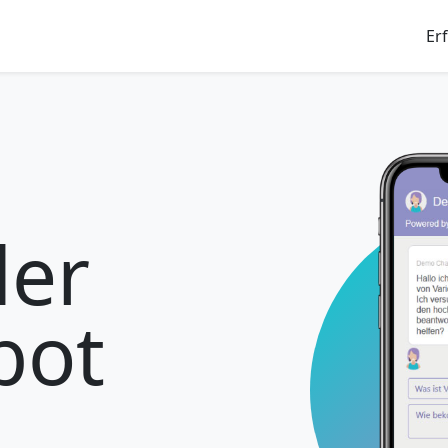
Er
der
bot