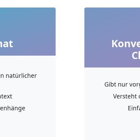
hat
Konve
C
n natürlicher
Gibt nur vor
ntext
Versteht 
menhänge
Einf