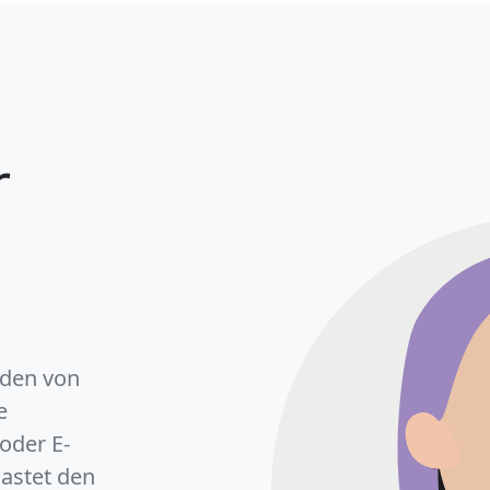
r
nden von
e
oder E-
lastet den