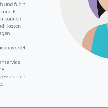
h und führt
n und E-
n können
nd Kosten
ragen
 beantwortet
enservice
ne
lressourcen
e.